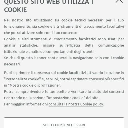
QUESTO SITO WEB UTILIZZA I
Apps
Area Riservata
COOKIE
Schermi Infopoint
Nel nostro sito utilizziamo sia cookie tecnici necessari per il suo
Prenotazione Sale
funzionamento, sia cookie e altri strumenti di tracciamento facoltativi
Carta dei Servizi
che potrai attivare solo con il tuo consenso.
Cookie e altri strumenti di tracciamento facoltativi sono usati per
analisi statistiche, misure sull'efficacia della comunicazione
SEGUI IL DIPARTIMENTO SU:
istituzionale e analisi dei comportamenti degli utenti.
Se chiudi questo banner continuerai la navigazione solo con i cookie
necessari.
SEGUI UNIBO SU:
Puoi esprimere il consenso sui cookie facoltativi attivando l'opzione in
"Personalizza cookie" e, se vuoi, potrai esprimere consensi più specifici
in "Mostra cookie di profilazione".
Potrai sempre rivedere le tue scelte e verificare lo stato dei consensi
rientrando nella sezione "Impostazione cookie" del sito.
APP:
Per maggiori informazioni
consulta la nostra Cookie policy
.
SOLO COOKIE NECESSARI