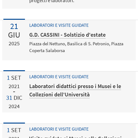
progetti e laboratori.
21
LABORATORI E VISITE GUIDATE
GIU
G.D. CASSINI - Solstizio d'estate
2025
Piazza del Nettuno, Basilica di S. Petronio, Piazza
Coperta Salaborsa
1
SET
LABORATORI E VISITE GUIDATE
Laboratori didattici presso i Musei e le
2021
Collezioni dell'Università
31
DIC
2024
1
SET
LABORATORI E VISITE GUIDATE