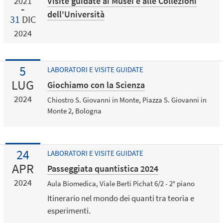
Visite guidate ai Musei e alle Collezioni
2021
dell'Università
31
DIC
2024
5
LABORATORI E VISITE GUIDATE
LUG
Giochiamo con la Scienza
2024
Chiostro S. Giovanni in Monte, Piazza S. Giovanni in
Monte 2, Bologna
24
LABORATORI E VISITE GUIDATE
APR
Passeggiata quantistica 2024
2024
Aula Biomedica, Viale Berti Pichat 6/2 - 2° piano
Itinerario nel mondo dei quanti tra teoria e
esperimenti.