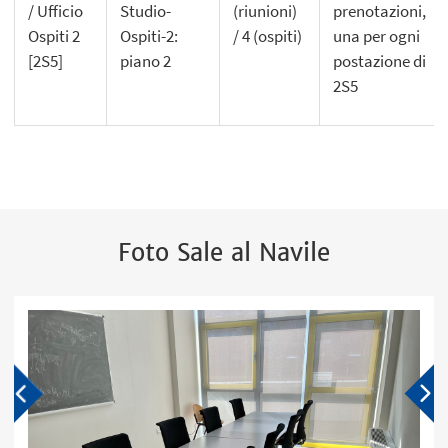
/ Ufficio
Studio-
(riunioni)
prenotazioni,
Ospiti 2
Ospiti-2:
/ 4 (ospiti)
una per ogni
[2S5]
piano 2
postazione di
2S5
Foto Sale al Navile