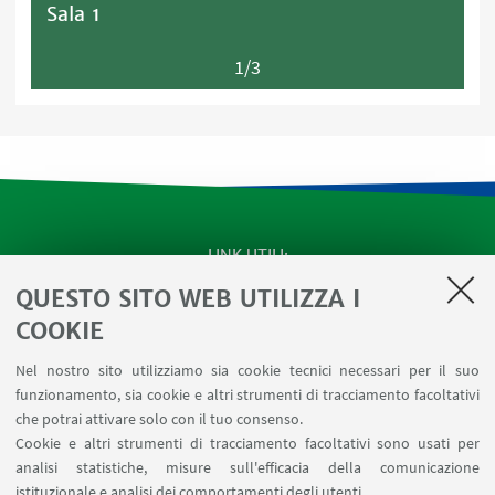
Sala 1
1/3
LINK UTILI
QUESTO SITO WEB UTILIZZA I
Apps
Area Riservata
COOKIE
Schermi Infopoint
Nel nostro sito utilizziamo sia cookie tecnici necessari per il suo
Prenotazione Sale
funzionamento, sia cookie e altri strumenti di tracciamento facoltativi
Carta dei Servizi
che potrai attivare solo con il tuo consenso.
Cookie e altri strumenti di tracciamento facoltativi sono usati per
analisi statistiche, misure sull'efficacia della comunicazione
SEGUI IL DIPARTIMENTO SU:
istituzionale e analisi dei comportamenti degli utenti.