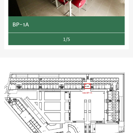
BP-1A
1/5