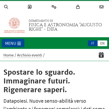
DIPARTIMENTO DI
FISICA E ASTRONOMIA “AUGUSTO
RIGHI” - DIFA
MENU
IT
EN
Home
Archivio eventi
Spostare lo sguardo.
Immaginare futuri.
Rigenerare saperi.
Datapoiesi. Nuove senso-abilità verso
l'ambiente e i fenomeni complessi: i dati come