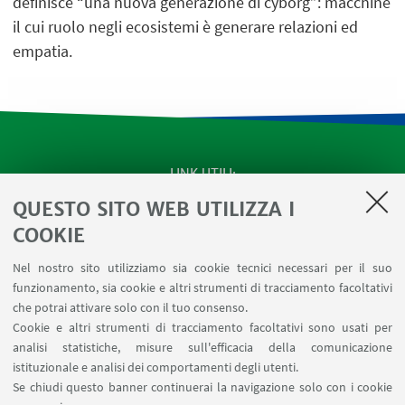
definisce “una nuova generazione di cyborg”: macchine
il cui ruolo negli ecosistemi è generare relazioni ed
empatia.
LINK UTILI
QUESTO SITO WEB UTILIZZA I
Apps
Area Riservata
COOKIE
Schermi Infopoint
Nel nostro sito utilizziamo sia cookie tecnici necessari per il suo
Prenotazione Sale
funzionamento, sia cookie e altri strumenti di tracciamento facoltativi
Carta dei Servizi
che potrai attivare solo con il tuo consenso.
Cookie e altri strumenti di tracciamento facoltativi sono usati per
analisi statistiche, misure sull'efficacia della comunicazione
SEGUI IL DIPARTIMENTO SU:
istituzionale e analisi dei comportamenti degli utenti.
Se chiudi questo banner continuerai la navigazione solo con i cookie