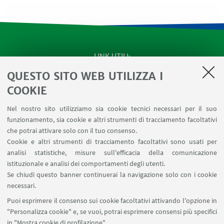
LINK UTILI
QUESTO SITO WEB UTILIZZA I
Apps
Area Riservata
COOKIE
Schermi Infopoint
Nel nostro sito utilizziamo sia cookie tecnici necessari per il suo
Prenotazione Sale
funzionamento, sia cookie e altri strumenti di tracciamento facoltativi
Carta dei Servizi
che potrai attivare solo con il tuo consenso.
Cookie e altri strumenti di tracciamento facoltativi sono usati per
analisi statistiche, misure sull'efficacia della comunicazione
SEGUI IL DIPARTIMENTO SU:
istituzionale e analisi dei comportamenti degli utenti.
Se chiudi questo banner continuerai la navigazione solo con i cookie
necessari.
SEGUI UNIBO SU:
Puoi esprimere il consenso sui cookie facoltativi attivando l'opzione in
"Personalizza cookie" e, se vuoi, potrai esprimere consensi più specifici
in "Mostra cookie di profilazione".