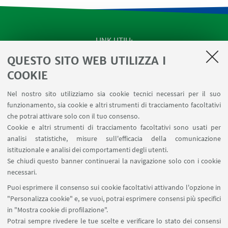
LINK UTILI
QUESTO SITO WEB UTILIZZA I
Apps
Area Riservata
COOKIE
Schermi Infopoint
Nel nostro sito utilizziamo sia cookie tecnici necessari per il suo
Prenotazione Sale
funzionamento, sia cookie e altri strumenti di tracciamento facoltativi
Carta dei Servizi
che potrai attivare solo con il tuo consenso.
Cookie e altri strumenti di tracciamento facoltativi sono usati per
analisi statistiche, misure sull'efficacia della comunicazione
SEGUI IL DIPARTIMENTO SU:
istituzionale e analisi dei comportamenti degli utenti.
Se chiudi questo banner continuerai la navigazione solo con i cookie
necessari.
SEGUI UNIBO SU:
Puoi esprimere il consenso sui cookie facoltativi attivando l'opzione in
"Personalizza cookie" e, se vuoi, potrai esprimere consensi più specifici
in "Mostra cookie di profilazione".
Potrai sempre rivedere le tue scelte e verificare lo stato dei consensi