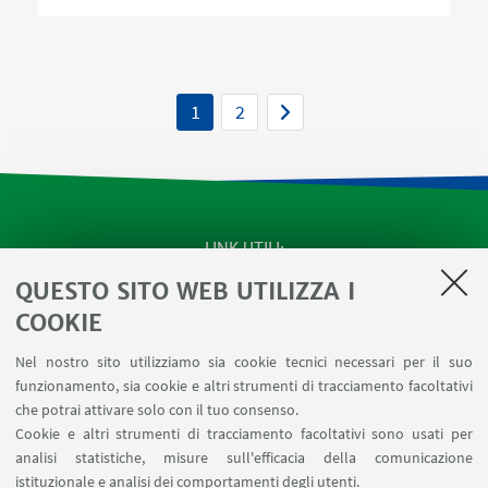
1
2
LINK UTILI
QUESTO SITO WEB UTILIZZA I
Apps
Area Riservata
COOKIE
Schermi Infopoint
Nel nostro sito utilizziamo sia cookie tecnici necessari per il suo
Prenotazione Sale
funzionamento, sia cookie e altri strumenti di tracciamento facoltativi
Carta dei Servizi
che potrai attivare solo con il tuo consenso.
Cookie e altri strumenti di tracciamento facoltativi sono usati per
analisi statistiche, misure sull'efficacia della comunicazione
SEGUI IL DIPARTIMENTO SU:
istituzionale e analisi dei comportamenti degli utenti.