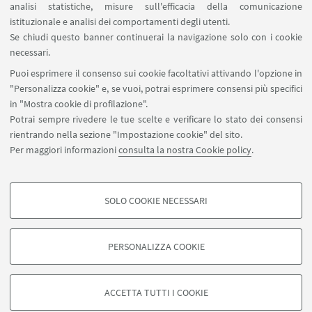
analisi statistiche, misure sull'efficacia della comunicazione
SEGUI IL DIPARTIMENTO SU:
istituzionale e analisi dei comportamenti degli utenti.
Se chiudi questo banner continuerai la navigazione solo con i cookie
necessari.
SEGUI UNIBO SU:
Puoi esprimere il consenso sui cookie facoltativi attivando l'opzione in
"Personalizza cookie" e, se vuoi, potrai esprimere consensi più specifici
in "Mostra cookie di profilazione".
Potrai sempre rivedere le tue scelte e verificare lo stato dei consensi
rientrando nella sezione "Impostazione cookie" del sito.
APP:
Per maggiori informazioni
consulta la nostra Cookie policy
.
SOLO COOKIE NECESSARI
COOKIE DI PROFILAZIONE - FACOLTATIVI
©Copyright 2026 - ALMA MATER STUDIORUM - Università di
Si tratta di cookie utilizzati per analizzare le caratteristiche della navigazione
PERSONALIZZA COOKIE
Bologna - Via Zamboni, 33 - 40126 Bologna - PI: 01131710376 - CF:
degli utenti, creare profili in base al loro comportamento sul sito, per analisi
80007010376
di marketing.
Privacy
Note legali
Informazioni sul sito e accessibilità
Mostra cookie di profilazione
ACCETTA TUTTI I COOKIE
Impostazioni Cookie
Google/Youtube Video