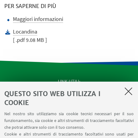
PER SAPERNE DI PIÙ
Maggiori informazioni
Locandina
[ .pdf 9.08 MB ]
LINK UTILI
QUESTO SITO WEB UTILIZZA I
Apps
Area Riservata
COOKIE
Schermi Infopoint
Nel nostro sito utilizziamo sia cookie tecnici necessari per il suo
Prenotazione Sale
funzionamento, sia cookie e altri strumenti di tracciamento facoltativi
Carta dei Servizi
che potrai attivare solo con il tuo consenso.
Cookie e altri strumenti di tracciamento facoltativi sono usati per