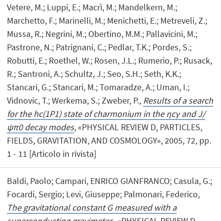
Vetere, M.; Luppi, E.; Macrì, M.; Mandelkern, M.;
Marchetto, F.; Marinelli, M.; Menichetti, E.; Metreveli, Z.;
Mussa, R.; Negrini, M.; Obertino, M.M.; Pallavicini, M.;
Pastrone, N.; Patrignani, C.; Pedlar, T.K.; Pordes, S.;
Robutti, E.; Roethel, W.; Rosen, J.L.; Rumerio, P.; Rusack,
R.; Santroni, A.; Schultz, J.; Seo, S.H.; Seth, K.K.;
Stancari, G.; Stancari, M.; Tomaradze, A.; Uman, I.;
Vidnovic, T.; Werkema, S.; Zweber, P.,
Results of a search
for the hc(1P1) state of charmonium in the ηcγ and J/
ψπ0 decay modes
, «PHYSICAL REVIEW D, PARTICLES,
FIELDS, GRAVITATION, AND COSMOLOGY», 2005, 72, pp.
1 - 11 [Articolo in rivista]
Baldi, Paolo; Campari, ENRICO GIANFRANCO; Casula, G.;
Focardi, Sergio; Levi, Giuseppe; Palmonari, Federico,
The gravitational constant G measured with a
superconducting gravimeter.
, «PHYSICAL REVIEW D,