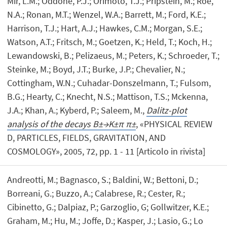
Mir, L.M.; Oddone, P.J.; Orimoto, T.J.; Pripstein, M.; Roe,
N.A.; Ronan, M.T.; Wenzel, W.A.; Barrett, M.; Ford, K.E.;
Harrison, T.J.; Hart, A.J.; Hawkes, C.M.; Morgan, S.E.;
Watson, A.T.; Fritsch, M.; Goetzen, K.; Held, T.; Koch, H.;
Lewandowski, B.; Pelizaeus, M.; Peters, K.; Schroeder, T.;
Steinke, M.; Boyd, J.T.; Burke, J.P.; Chevalier, N.;
Cottingham, W.N.; Cuhadar-Donszelmann, T.; Fulsom,
B.G.; Hearty, C.; Knecht, N.S.; Mattison, T.S.; Mckenna,
J.A.; Khan, A.; Kyberd, P.; Saleem, M.,
Dalitz-plot
analysis of the decays B±→K±π π±
, «PHYSICAL REVIEW
D, PARTICLES, FIELDS, GRAVITATION, AND
COSMOLOGY», 2005, 72, pp. 1 - 11 [Articolo in rivista]
Andreotti, M.; Bagnasco, S.; Baldini, W.; Bettoni, D.;
Borreani, G.; Buzzo, A.; Calabrese, R.; Cester, R.;
Cibinetto, G.; Dalpiaz, P.; Garzoglio, G; Gollwitzer, K.E.;
Graham, M.; Hu, M.; Joffe, D.; Kasper, J.; Lasio, G.; Lo