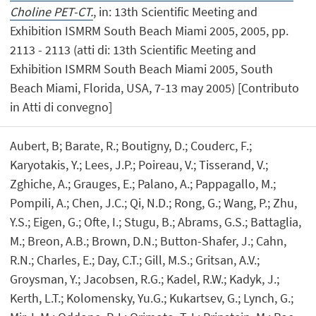
Choline PET-CT.
, in: 13th Scientific Meeting and
Exhibition ISMRM South Beach Miami 2005, 2005, pp.
2113 - 2113 (atti di: 13th Scientific Meeting and
Exhibition ISMRM South Beach Miami 2005, South
Beach Miami, Florida, USA, 7-13 may 2005) [Contributo
in Atti di convegno]
Aubert, B; Barate, R.; Boutigny, D.; Couderc, F.;
Karyotakis, Y.; Lees, J.P.; Poireau, V.; Tisserand, V.;
Zghiche, A.; Grauges, E.; Palano, A.; Pappagallo, M.;
Pompili, A.; Chen, J.C.; Qi, N.D.; Rong, G.; Wang, P.; Zhu,
Y.S.; Eigen, G.; Ofte, I.; Stugu, B.; Abrams, G.S.; Battaglia,
M.; Breon, A.B.; Brown, D.N.; Button-Shafer, J.; Cahn,
R.N.; Charles, E.; Day, C.T.; Gill, M.S.; Gritsan, A.V.;
Groysman, Y.; Jacobsen, R.G.; Kadel, R.W.; Kadyk, J.;
Kerth, L.T.; Kolomensky, Yu.G.; Kukartsev, G.; Lynch, G.;