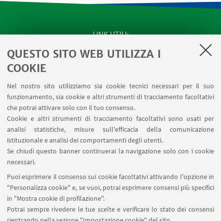
LINK UTILI
QUESTO SITO WEB UTILIZZA I
Apps
Area Riservata
COOKIE
Schermi Infopoint
Nel nostro sito utilizziamo sia cookie tecnici necessari per il suo
Prenotazione Sale
funzionamento, sia cookie e altri strumenti di tracciamento facoltativi
Carta dei Servizi
che potrai attivare solo con il tuo consenso.
Cookie e altri strumenti di tracciamento facoltativi sono usati per
analisi statistiche, misure sull'efficacia della comunicazione
SEGUI IL DIPARTIMENTO SU:
istituzionale e analisi dei comportamenti degli utenti.
Se chiudi questo banner continuerai la navigazione solo con i cookie
necessari.
SEGUI UNIBO SU:
Puoi esprimere il consenso sui cookie facoltativi attivando l'opzione in
"Personalizza cookie" e, se vuoi, potrai esprimere consensi più specifici
in "Mostra cookie di profilazione".
Potrai sempre rivedere le tue scelte e verificare lo stato dei consensi
rientrando nella sezione "Impostazione cookie" del sito.