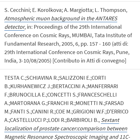
S. Cecchini; E. Korolkova; A. Margiotta; L. Thompson,
Atmospheric muon background in the ANTARES
detector
, in: Proceedings of the 29th International
Conference on Cosmic Rays, MUMBAI, Tata Institute of
Fundamental Research, 2005, 6, pp. 157 - 160 (atti di:
29th International Conference on Cosmic Rays, Pune,
India, 3-10/08/2005) [Contributo in Atti di convegno]
TESTA C.;SCHIAVINA R.;SALIZZONI E.;CORTI
B.;KURHANEWICZ J.;BERTACCINI A.;MANFERRARI
F.;BRUNOCILLA E.;CONCETTI S.;FRANCESCHELLI
A.;MARTORANA G.;FRANCHI R.;MONETTI N.;FARSAD
M.;FANTI S.;CANINI R.;COE M.;GRIGIONI W.F.;D'ERRICO
A.;CASTELLUCCI P.;LODI R.;BARBIROLI B.,
Sextant
localization of prostate cancer:comparison between
Magnetic Resonance Spectroscopic Imaging and 11C-