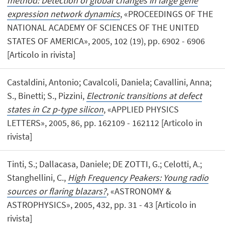
method: Detection of global changes in large gene
expression network dynamics
, «PROCEEDINGS OF THE
NATIONAL ACADEMY OF SCIENCES OF THE UNITED
STATES OF AMERICA», 2005, 102 (19), pp. 6902 - 6906
[Articolo in rivista]
Castaldini, Antonio; Cavalcoli, Daniela; Cavallini, Anna;
S., Binetti; S., Pizzini,
Electronic transitions at defect
states in Cz p-type silicon
, «APPLIED PHYSICS
LETTERS», 2005, 86, pp. 162109 - 162112 [Articolo in
rivista]
Tinti, S.; Dallacasa, Daniele; DE ZOTTI, G.; Celotti, A.;
Stanghellini, C.,
High Frequency Peakers: Young radio
sources or flaring blazars?
, «ASTRONOMY &
ASTROPHYSICS», 2005, 432, pp. 31 - 43 [Articolo in
rivista]