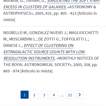
Murante, G.; Tormen, G.,
SIMULATING THE SOFT X-RAY
EXCESS IN CLUSTERS OF GALAXIES
, «ASTRONOMY &
ASTROPHYSICS», 2005, 431, pp. 405 - 413 [Articolo in
rivista]
NEGRELLO M.; GONZALEZ-NUEVO J.; MAGLIOCCHETTI
M.; MOSCARDINI L.; DE ZOTTI G.; TOFFOLATTI L.;
DANESE L.,
EFFECT OF CLUSTERING ON
EXTRAGALACTIC SOURCE COUNTS WITH LOW-
RESOLUTION INSTRUMENTS
, «MONTHLY NOTICES OF
THE ROYAL ASTRONOMICAL SOCIETY», 2005, 358, pp.
869 - 874 [Articolo in rivista]
1
2
3
4
...
21