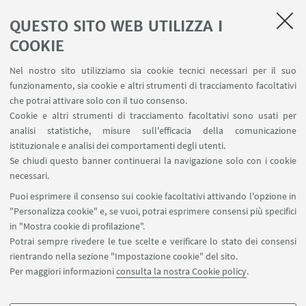
QUESTO SITO WEB UTILIZZA I
Apps
Area Riservata
COOKIE
Schermi Infopoint
Nel nostro sito utilizziamo sia cookie tecnici necessari per il suo
Prenotazione Sale
funzionamento, sia cookie e altri strumenti di tracciamento facoltativi
Carta dei Servizi
che potrai attivare solo con il tuo consenso.
Cookie e altri strumenti di tracciamento facoltativi sono usati per
analisi statistiche, misure sull'efficacia della comunicazione
SEGUI IL DIPARTIMENTO SU:
istituzionale e analisi dei comportamenti degli utenti.
Se chiudi questo banner continuerai la navigazione solo con i cookie
necessari.
SEGUI UNIBO SU:
Puoi esprimere il consenso sui cookie facoltativi attivando l'opzione in
"Personalizza cookie" e, se vuoi, potrai esprimere consensi più specifici
in "Mostra cookie di profilazione".
Potrai sempre rivedere le tue scelte e verificare lo stato dei consensi
rientrando nella sezione "Impostazione cookie" del sito.
APP:
Per maggiori informazioni
consulta la nostra Cookie policy
.