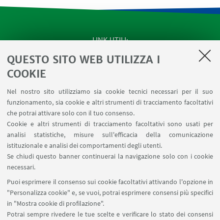
LINK UTILI
QUESTO SITO WEB UTILIZZA I
Apps
Area Riservata
COOKIE
Schermi Infopoint
Nel nostro sito utilizziamo sia cookie tecnici necessari per il suo
Prenotazione Sale
funzionamento, sia cookie e altri strumenti di tracciamento facoltativi
Carta dei Servizi
che potrai attivare solo con il tuo consenso.
Cookie e altri strumenti di tracciamento facoltativi sono usati per
analisi statistiche, misure sull'efficacia della comunicazione
SEGUI IL DIPARTIMENTO SU:
istituzionale e analisi dei comportamenti degli utenti.
Se chiudi questo banner continuerai la navigazione solo con i cookie
necessari.
SEGUI UNIBO SU:
Puoi esprimere il consenso sui cookie facoltativi attivando l'opzione in
"Personalizza cookie" e, se vuoi, potrai esprimere consensi più specifici
in "Mostra cookie di profilazione".
Potrai sempre rivedere le tue scelte e verificare lo stato dei consensi