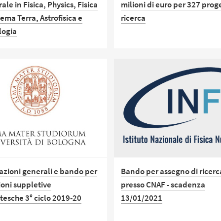
ale in Fisica, Physics, Fisica
milioni di euro per 327 proge
tema Terra, Astrofisica e
ricerca
logia
Alla chiusura ufficiale del
programma quadro della
odo all’estero non potrà
Commissione Europea, l’Univ
e prima di 60 giorni e
di Bologna si conferma tra i 
ue non oltre 6 mesi dalla
atenei in Europa per capacità
 scadenza del presente
attrazione dei finanziamenti
competitivi, con risultati di 
piano su temi centrali come s
clima, inclusione sociale e ag
alimentare
azioni generali e bando per
Bando per assegno di ricerc
ioni suppletive
presso CNAF - scadenza
tesche 3° ciclo 2019-20
13/01/2021