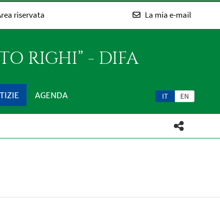
rea riservata
La mia e-mail
O RIGHI” - DIFA
TIZIE
AGENDA
IT
EN