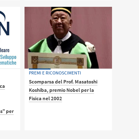
ca
Sono stati battezzati “Frammenti
Bologna
Fossili del Bulge” e appartengono ad
mi di
una classe stellare fino ad oggi
ne e
sconosciuta: rappresentano i resti di
o
strutture massive primordiali da cui
circa 12 miliardi di anni fa nacque il
centro della nostra galassia
PREMI E RICONOSCIMENTI
Scomparsa del Prof. Masatoshi
ica
Koshiba, premio Nobel per la
Fisica nel 2002
ss" per
Il Prof. Koshiba aveva ricevuto la
laurea ad honorem in Astronomia
presso il nostro Ateneo il 17 giugno