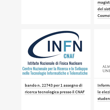
magistr
E' possibile inoltrare domanda per
del sis
partecipare al progetto Virtual
Cosmo
Mobility in Emergency che offre agli
studenti la possibilità di seguire
Il peri
corsi online presso altri Atenei
iniziar
dell'alleanza
comunq
data di
bando.
bando n. 22743 per 1 assegno di
Inform
ricerca tecnologica presso il CNAF
le elez
studen
CNAF sede di Bologna: titolo