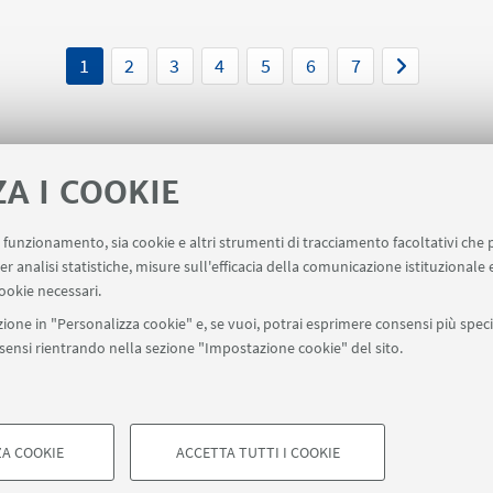
Pubblicato il bando n.22665 p
i e presentazioni sui servizi e
assegno di ricerca tecnologi
rtunità in Unibo
presso il CNAF di Bologna dal 
1
2
3
4
5
6
7
"Progettazione, sviluppo e
validazione di un sistema di
acquisizione dati "triggerless
l'EIC"
ZA I COOKIE
uo funzionamento, sia cookie e altri strumenti di tracciamento facoltativi che 
point
Prenotazione Sale
Carta dei Servizi
er analisi statistiche, misure sull'efficacia della comunicazione istituzionale
ookie necessari.
ione in "Personalizza cookie" e, se vuoi, potrai esprimere consensi più specif
onsensi rientrando nella sezione "Impostazione cookie" del sito.
SEGUI UNIBO SU:
a - Via Zamboni, 33 - 40126 Bologna - PI: 01131710376 - CF: 800070103
ostazioni Cookie
A COOKIE
ACCETTA TUTTI I COOKIE
COOKIE TECNICI - NECESSAR