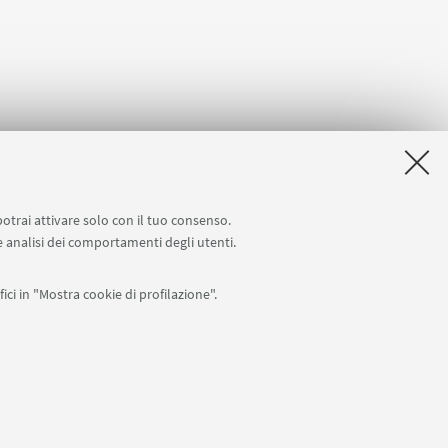
er 1
del 2005.
ca
titolo
" per
potrai attivare solo con il tuo consenso.
 e analisi dei comportamenti degli utenti.
ici in "Mostra cookie di profilazione".
APP:
76
I