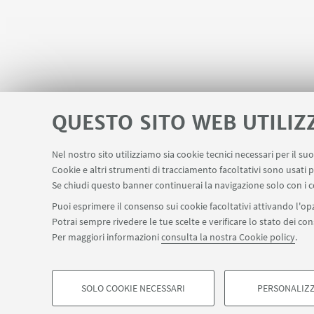
incontr
magistrali, +11,5 per le magistrali a
le oppo
ciclo unico. E la crescita interessa
tutti i Campus dell’Alma Mater:
Cesena +4,4%, Forlì +6,4%, Ravenna
+23,4%, Rimini +1,5%, Bologna
+9,3%
QUESTO SITO WEB UTILIZ
Nel nostro sito utilizziamo sia cookie tecnici necessari per il s
Apps
Area Riservata
Schermi Info
Cookie e altri strumenti di tracciamento facoltativi sono usati p
LINK UTILI
Se chiudi questo banner continuerai la navigazione solo con i c
Puoi esprimere il consenso sui cookie facoltativi attivando l'opz
Potrai sempre rivedere le tue scelte e verificare lo stato dei c
SEGUI IL DIPARTIMENTO SU:
Per maggiori informazioni
consulta la nostra Cookie policy
.
©Copyright 2026 - ALMA MATER STUDIORUM - Università di Bologn
Privacy
Note legali
Informazioni sul sito e accessibilità
Imp
SOLO COOKIE NECESSARI
PERSONALIZZ
COOKIE DI PROFILAZIONE - FACOLTATIVI