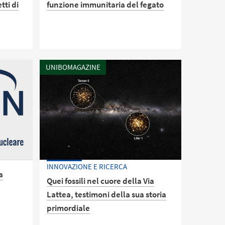
tti di
funzione immunitaria del fegato
Un nuovo studio pubblicato su
Nature mostra come la popolazione
di batteri dell’intestino genera
UNIBOMAGAZINE
segnali che permettono di regolare
ersità
la distribuzione delle cellule
primi
immunitarie epatiche, garantendo
 di
così la capacità del fegato di
purificare il sangue da
primo
microrganismi dannosi
alute,
ro-
INNOVAZIONE E RICERCA
a
Quei fossili nel cuore della Via
Lattea, testimoni della sua storia
primordiale