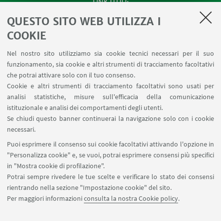
LINK UTILI
QUESTO SITO WEB UTILIZZA I
Apps
Area Riservata
COOKIE
Schermi Infopoint
Nel nostro sito utilizziamo sia cookie tecnici necessari per il suo
Prenotazione Sale
funzionamento, sia cookie e altri strumenti di tracciamento facoltativi
Carta dei Servizi
che potrai attivare solo con il tuo consenso.
Cookie e altri strumenti di tracciamento facoltativi sono usati per
analisi statistiche, misure sull'efficacia della comunicazione
SEGUI IL DIPARTIMENTO SU:
istituzionale e analisi dei comportamenti degli utenti.
Se chiudi questo banner continuerai la navigazione solo con i cookie
necessari.
SEGUI UNIBO SU:
Puoi esprimere il consenso sui cookie facoltativi attivando l'opzione in
"Personalizza cookie" e, se vuoi, potrai esprimere consensi più specifici
in "Mostra cookie di profilazione".
Potrai sempre rivedere le tue scelte e verificare lo stato dei consensi
rientrando nella sezione "Impostazione cookie" del sito.
APP:
Per maggiori informazioni
consulta la nostra Cookie policy
.