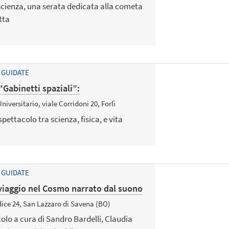
scienza, una serata dedicata alla cometa
tta
 GUIDATE
"Gabinetti spaziali”:
iversitario, viale Corridoni 20, Forlì
pettacolo tra scienza, fisica, e vita
 GUIDATE
iaggio nel Cosmo narrato dal suono
dice 24, San Lazzaro di Savena (BO)
lo a cura di Sandro Bardelli, Claudia