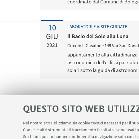
coordinato dal Comune di Bolog
10
LABORATORI E VISITE GUIDATE
GIU
Il Bacio del Sole alla Luna
2021
Circolo Il Casalone 149 Via San Don
appuntamento alla cittadinanza 
astronomico dell’eclissi parziale d
solari sotto la guida di astronomi 
QUESTO SITO WEB UTILIZ
Nel nostro sito utilizziamo sia cookie tecnici necessari per il s
Cookie e altri strumenti di tracciamento facoltativi sono usati p
Apps
Area Riservata
Schermi Info
LINK UTILI
Se chiudi questo banner continuerai la navigazione solo con i c