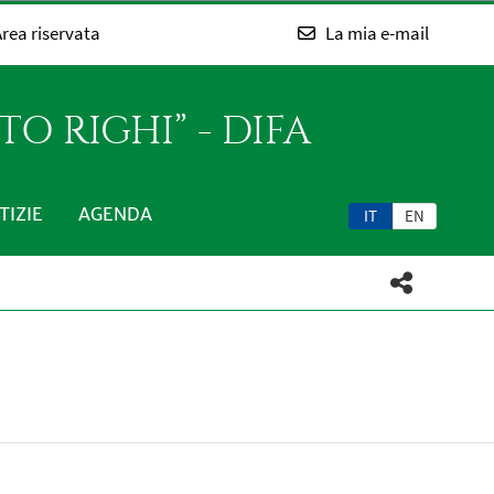
rea riservata
La mia e-mail
O RIGHI” - DIFA
TIZIE
AGENDA
IT
EN