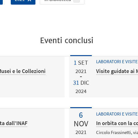
Eventi conclusi
1
SET
LABORATORI E VISITE
usei e le Collezioni
Visite guidate ai 
2021
31
DIC
2024
6
LABORATORI E VISITE
NOV
ta dall’INAF
In orbita con la 
2021
Circolo Frassinetti, v