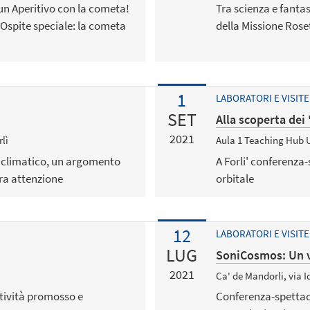
 un Aperitivo con la cometa!
Tra scienza e fanta
. Ospite speciale: la cometa
della Missione Rose
1
LABORATORI E VISITE
SET
Alla scoperta dei 
2021
rlì
Aula 1 Teaching Hub Un
o climatico, un argomento
A Forli' conferenza-s
tra attenzione
orbitale
12
LABORATORI E VISITE
LUG
SoniCosmos: Un v
2021
Ca' de Mandorli, via I
ttività promosso e
Conferenza-spettaco