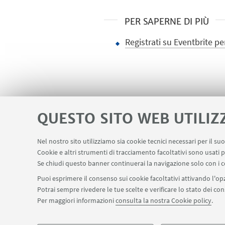
PER SAPERNE DI PIÙ
Registrati su Eventbrite pe
QUESTO SITO WEB UTILIZ
Nel nostro sito utilizziamo sia cookie tecnici necessari per il s
Apps
Area Riservata
Schermi Info
Cookie e altri strumenti di tracciamento facoltativi sono usati p
LINK UTILI
Se chiudi questo banner continuerai la navigazione solo con i c
Puoi esprimere il consenso sui cookie facoltativi attivando l'opz
Potrai sempre rivedere le tue scelte e verificare lo stato dei c
SEGUI IL DIPARTIMENTO SU:
Per maggiori informazioni
consulta la nostra Cookie policy
.