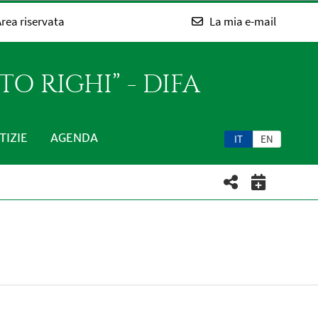
rea riservata
La mia e-mail
O RIGHI” - DIFA
TIZIE
AGENDA
IT
EN