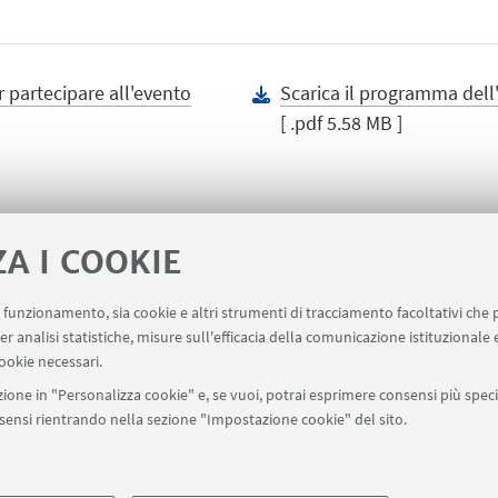
r partecipare all'evento
Scarica il programma dell
[ .pdf 5.58 MB ]
ZA I COOKIE
uo funzionamento, sia cookie e altri strumenti di tracciamento facoltativi che 
point
Prenotazione Sale
Carta dei Servizi
er analisi statistiche, misure sull'efficacia della comunicazione istituzionale
ookie necessari.
ione in "Personalizza cookie" e, se vuoi, potrai esprimere consensi più specif
onsensi rientrando nella sezione "Impostazione cookie" del sito.
SEGUI UNIBO SU: