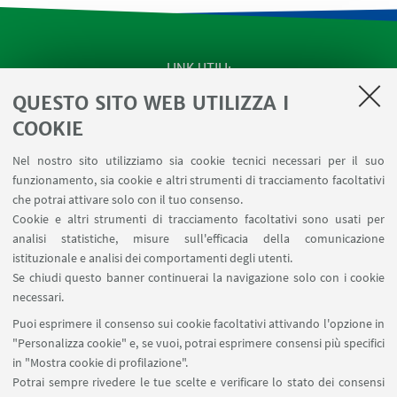
LINK UTILI
QUESTO SITO WEB UTILIZZA I
Apps
Area Riservata
COOKIE
Schermi Infopoint
Nel nostro sito utilizziamo sia cookie tecnici necessari per il suo
Prenotazione Sale
funzionamento, sia cookie e altri strumenti di tracciamento facoltativi
Carta dei Servizi
che potrai attivare solo con il tuo consenso.
Cookie e altri strumenti di tracciamento facoltativi sono usati per
analisi statistiche, misure sull'efficacia della comunicazione
SEGUI IL DIPARTIMENTO SU:
istituzionale e analisi dei comportamenti degli utenti.
Se chiudi questo banner continuerai la navigazione solo con i cookie
necessari.
SEGUI UNIBO SU:
Puoi esprimere il consenso sui cookie facoltativi attivando l'opzione in
"Personalizza cookie" e, se vuoi, potrai esprimere consensi più specifici
in "Mostra cookie di profilazione".
Potrai sempre rivedere le tue scelte e verificare lo stato dei consensi