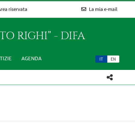
rea riservata
La mia e-mail
O RIGHI” - DIFA
TIZIE
AGENDA
IT
EN