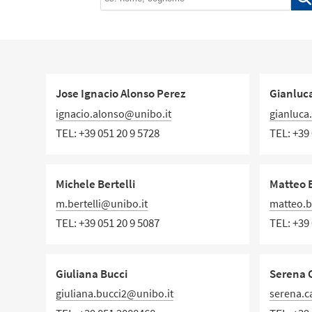
Jose Ignacio Alonso Perez
Gianluca
ignacio.alonso@unibo.it
gianluca
TEL:
+39 051 20 9 5728
TEL:
+39 
Michele Bertelli
Matteo B
m.bertelli@unibo.it
matteo.b
TEL:
+39 051 20 9 5087
TEL:
+39 
Giuliana Bucci
Serena 
giuliana.bucci2@unibo.it
serena.c