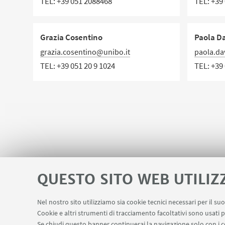
TEL:
+39 051 2088468
TEL:
+39 
Grazia Cosentino
Paola Da
grazia.cosentino@unibo.it
paola.da
TEL:
+39 051 20 9 1024
TEL:
+39 
QUESTO SITO WEB UTILIZ
Nel nostro sito utilizziamo sia cookie tecnici necessari per il s
Apps
Area Riservata
Schermi Info
Cookie e altri strumenti di tracciamento facoltativi sono usati p
LINK UTILI
Se chiudi questo banner continuerai la navigazione solo con i c