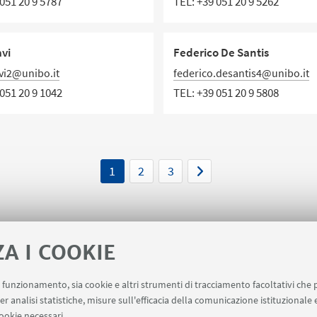
051 20 9 5787
TEL:
+39 051 20 9 5262
vi
Federico De Santis
vi2@unibo.it
federico.desantis4@unibo.it
051 20 9 1042
TEL:
+39 051 20 9 5808
1
2
3
ZA I COOKIE
uo funzionamento, sia cookie e altri strumenti di tracciamento facoltativi che 
point
Prenotazione Sale
Carta dei Servizi
er analisi statistiche, misure sull'efficacia della comunicazione istituzionale
ookie necessari.