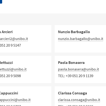
 Arcieri
Nunzio Barbagallo
.arcieri2@unibo.it
nunzio.barbagallo@unibo.it
051 20 9 5147
ettuzzi
Paola Bonasera
ettuzzi@unibo.it
paola.bonasera@unibo.it
051 20 9 5098
TEL:
+39 051 20 9 1139
Cappuccini
Clarissa Consaga
appuccini@unibo.it
clarissa.consaga@unibo.it