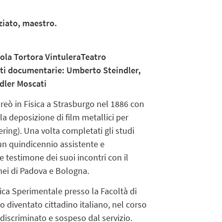
ziato, maestro.
aola Tortora VintuleraTeatro
nti documentarie: Umberto Steindler,
ndler Moscati
reò in Fisica a Strasburgo nel 1886 con
la deposizione di film metallici per
ring). Una volta completati gli studi
r un quindicennio assistente e
e testimone dei suoi incontri con il
nei di Padova e Bologna.
sica Sperimentale presso la Facoltà di
 diventato cittadino italiano, nel corso
discriminato e sospeso dal servizio.