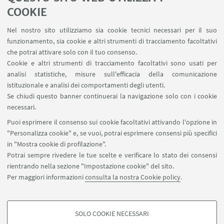
Area Riservata
COOKIE
Schermi Infopoint
Nel nostro sito utilizziamo sia cookie tecnici necessari per il suo
Prenotazione Sale
funzionamento, sia cookie e altri strumenti di tracciamento facoltativi
Carta dei Servizi
che potrai attivare solo con il tuo consenso.
Cookie e altri strumenti di tracciamento facoltativi sono usati per
analisi statistiche, misure sull'efficacia della comunicazione
SEGUI IL DIPARTIMENTO SU:
istituzionale e analisi dei comportamenti degli utenti.
Se chiudi questo banner continuerai la navigazione solo con i cookie
necessari.
SEGUI UNIBO SU:
Puoi esprimere il consenso sui cookie facoltativi attivando l'opzione in
"Personalizza cookie" e, se vuoi, potrai esprimere consensi più specifici
in "Mostra cookie di profilazione".
Potrai sempre rivedere le tue scelte e verificare lo stato dei consensi
rientrando nella sezione "Impostazione cookie" del sito.
APP:
Per maggiori informazioni
consulta la nostra Cookie policy
.
SOLO COOKIE NECESSARI