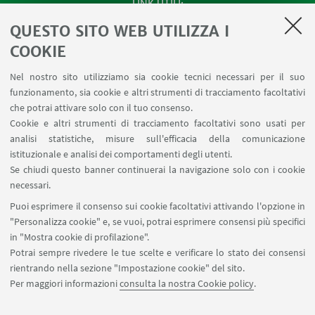
LINK UTILI
QUESTO SITO WEB UTILIZZA I
Apps
Area Riservata
COOKIE
Schermi Infopoint
Nel nostro sito utilizziamo sia cookie tecnici necessari per il suo
Prenotazione Sale
funzionamento, sia cookie e altri strumenti di tracciamento facoltativi
Carta dei Servizi
che potrai attivare solo con il tuo consenso.
Cookie e altri strumenti di tracciamento facoltativi sono usati per
analisi statistiche, misure sull'efficacia della comunicazione
SEGUI IL DIPARTIMENTO SU:
istituzionale e analisi dei comportamenti degli utenti.
Se chiudi questo banner continuerai la navigazione solo con i cookie
necessari.
SEGUI UNIBO SU:
Puoi esprimere il consenso sui cookie facoltativi attivando l'opzione in
"Personalizza cookie" e, se vuoi, potrai esprimere consensi più specifici
in "Mostra cookie di profilazione".
Potrai sempre rivedere le tue scelte e verificare lo stato dei consensi
rientrando nella sezione "Impostazione cookie" del sito.
APP:
Per maggiori informazioni
consulta la nostra Cookie policy
.