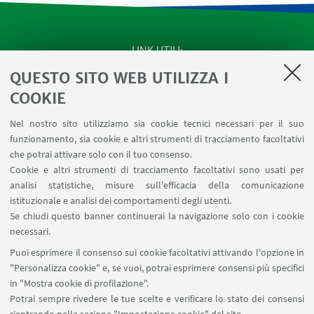
LINK UTILI
QUESTO SITO WEB UTILIZZA I
Apps
Area Riservata
COOKIE
Schermi Infopoint
Nel nostro sito utilizziamo sia cookie tecnici necessari per il suo
Prenotazione Sale
funzionamento, sia cookie e altri strumenti di tracciamento facoltativi
Carta dei Servizi
che potrai attivare solo con il tuo consenso.
Cookie e altri strumenti di tracciamento facoltativi sono usati per
analisi statistiche, misure sull'efficacia della comunicazione
SEGUI IL DIPARTIMENTO SU:
istituzionale e analisi dei comportamenti degli utenti.
Se chiudi questo banner continuerai la navigazione solo con i cookie
necessari.
SEGUI UNIBO SU:
Puoi esprimere il consenso sui cookie facoltativi attivando l'opzione in
"Personalizza cookie" e, se vuoi, potrai esprimere consensi più specifici
in "Mostra cookie di profilazione".
Potrai sempre rivedere le tue scelte e verificare lo stato dei consensi