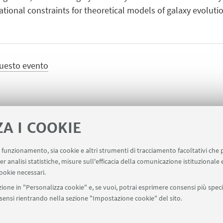
ational constraints for theoretical models of galaxy evolut
questo evento
ZA I COOKIE
uo funzionamento, sia cookie e altri strumenti di tracciamento facoltativi che 
point
Prenotazione Sale
Carta dei Servizi
er analisi statistiche, misure sull'efficacia della comunicazione istituzionale
ookie necessari.
ione in "Personalizza cookie" e, se vuoi, potrai esprimere consensi più specif
onsensi rientrando nella sezione "Impostazione cookie" del sito.
SEGUI UNIBO SU: