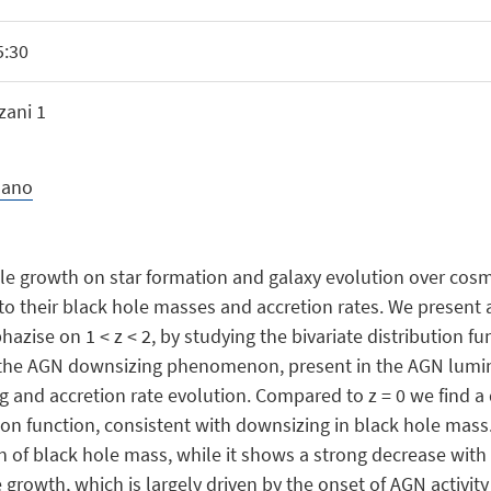
5:30
zani 1
mano
le growth on star formation and galaxy evolution over cosmi
 to their black hole masses and accretion rates. We present 
azise on 1 < z < 2, by studying the bivariate distribution 
e the AGN downsizing phenomenon, present in the AGN luminos
and accretion rate evolution. Compared to z = 0 we find a d
on function, consistent with downsizing in black hole mass. 
on of black hole mass, while it shows a strong decrease with
 growth, which is largely driven by the onset of AGN activi