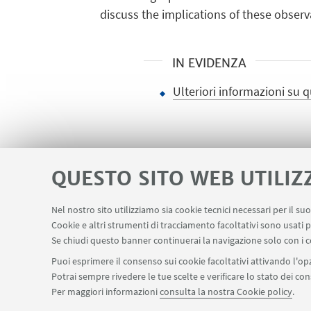
discuss the implications of these observ
IN EVIDENZA
Ulteriori informazioni su 
QUESTO SITO WEB UTILIZ
Nel nostro sito utilizziamo sia cookie tecnici necessari per il s
Apps
Area Riservata
Schermi Info
Cookie e altri strumenti di tracciamento facoltativi sono usati p
LINK UTILI
Se chiudi questo banner continuerai la navigazione solo con i c
Puoi esprimere il consenso sui cookie facoltativi attivando l'opz
Potrai sempre rivedere le tue scelte e verificare lo stato dei c
SEGUI IL DIPARTIMENTO SU:
Per maggiori informazioni
consulta la nostra Cookie policy
.