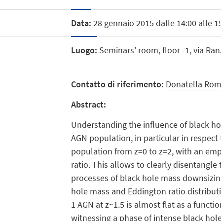
Data:
28 gennaio 2015 dalle 14:00 alle 1
Luogo:
Seminars' room, floor -1, via Ran
Contatto di riferimento:
Donatella Ro
Abstract:
Understanding the influence of black ho
AGN population, in particular in respect
population from z=0 to z=2, with an emph
ratio. This allows to clearly disentangl
processes of black hole mass downsizing 
hole mass and Eddington ratio distributi
1 AGN at z~1.5 is almost flat as a functi
witnessing a phase of intense black hole