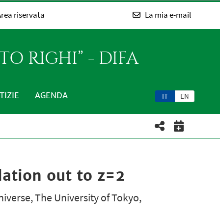
rea riservata
La mia e-mail
O RIGHI” - DIFA
TIZIE
AGENDA
IT
EN
lation out to z=2
niverse, The University of Tokyo,