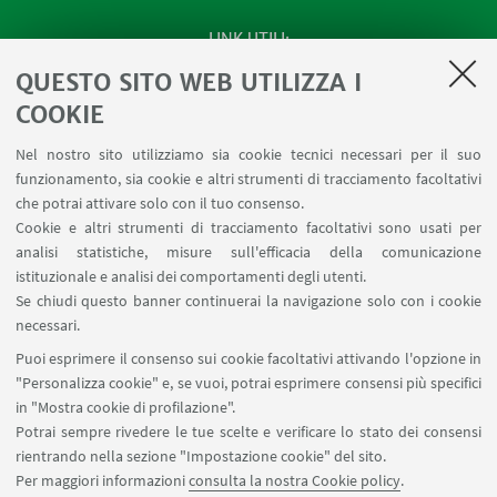
LINK UTILI
QUESTO SITO WEB UTILIZZA I
Apps
Area Riservata
COOKIE
Schermi Infopoint
Nel nostro sito utilizziamo sia cookie tecnici necessari per il suo
Prenotazione Sale
funzionamento, sia cookie e altri strumenti di tracciamento facoltativi
Carta dei Servizi
che potrai attivare solo con il tuo consenso.
Cookie e altri strumenti di tracciamento facoltativi sono usati per
analisi statistiche, misure sull'efficacia della comunicazione
SEGUI IL DIPARTIMENTO SU:
istituzionale e analisi dei comportamenti degli utenti.
Se chiudi questo banner continuerai la navigazione solo con i cookie
necessari.
SEGUI UNIBO SU:
Puoi esprimere il consenso sui cookie facoltativi attivando l'opzione in
"Personalizza cookie" e, se vuoi, potrai esprimere consensi più specifici
in "Mostra cookie di profilazione".
Potrai sempre rivedere le tue scelte e verificare lo stato dei consensi
rientrando nella sezione "Impostazione cookie" del sito.
APP:
Per maggiori informazioni
consulta la nostra Cookie policy
.