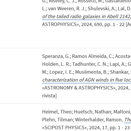
G.; Riseley, C. J.; Rossetti, M.; Gastaldell
L.; van Weeren, R. J.; Shulevski, A.; Lal, D.
of the tailed radio galaxies in Abell 2142
ASTROPHYSICS», 2024, 690, pp. 1 - 22 [Art
Speranza, G.; Ramos Almeida, C.; Acosta-P
Holden, L. R.; Tadhunter, C. N.; Lapi, A.;
M.; Lopez, I. E.; Musiimenta, B.; Shankar, 
characterization of AGN winds in five lo
«ASTRONOMY & ASTROPHYSICS», 2024, 681,
rivista]
Heimel, Theo; Huetsch, Nathan; Maltoni, F
Plehn, Tilman; Winterhalder, Ramon,
Th
«SCIPOST PHYSICS», 2024, 17, pp. 1 - 23 [A