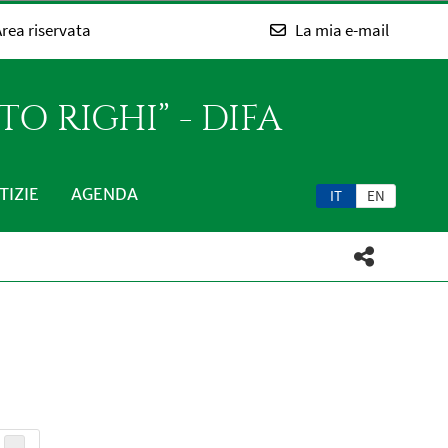
rea riservata
La mia e-mail
O RIGHI” - DIFA
TIZIE
AGENDA
IT
EN