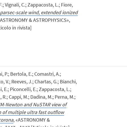
 Vignali, C.; Zappacosta, L.; Fiore,
parsec-scale wind, extended ionized
 «ASTRONOMY & ASTROPHYSICS»,
colo in rivista]
, P.; Bertola, E.; Comastri, A.;
o, V.; Reeves, J.; Chartas, G.; Bianchi,
i, E.; Piconcelli, E.; Zappacosta, L.;
li, R.; Cappi, M.; Dadina, M.; Perna, M.;
M-Newton and NuSTAR view of
 of multiple ultra fast outflow
corona
, «ASTRONOMY &