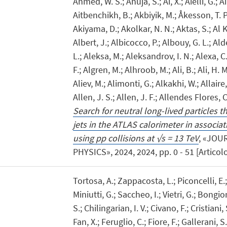
Ahmed, W. S.; Ahuja, S.; Ai, X.; Aielli, G.; A
Aitbenchikh, B.; Akbiyik, M.; Åkesson, T. P.
Akiyama, D.; Akolkar, N. N.; Aktas, S.; Al K
Albert, J.; Albicocco, P.; Albouy, G. L.; Ald
L.; Aleksa, M.; Aleksandrov, I. N.; Alexa, C
F.; Algren, M.; Alhroob, M.; Ali, B.; Ali, H. M
Aliev, M.; Alimonti, G.; Alkakhi, W.; Allaire
Allen, J. S.; Allen, J. F.; Allendes Flores, C.
Search for neutral long-lived particles t
jets in the ATLAS calorimeter in associat
using pp collisions at √s = 13 TeV
, «JOU
PHYSICS», 2024, 2024, pp. 0 - 51 [Articolo
Tortosa, A.; Zappacosta, L.; Piconcelli, E.;
Miniutti, G.; Saccheo, I.; Vietri, G.; Bongio
S.; Chilingarian, I. V.; Civano, F.; Cristiani,
Fan, X.; Feruglio, C.; Fiore, F.; Gallerani, S.;