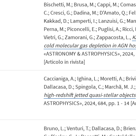
Bischetti, M.; Brusa, M.; Cappi, M.; Comast
C.; Cresci, G.; Dadina, M.; D'Amato, Q.; Felt
Kakkad, D.; Lamperti, I.; Lanzuisi, G.; Man
Perna, M.; Piconcelli, E.; Puglisi, A.; Ricci, 
Vietri, G.; Zamorani, G.; Zappacosta, L.,
K
cold molecular gas depletion in AGN ho
«ASTRONOMY & ASTROPHYSICS», 2024, 69
[Articolo in rivista]
Caccianiga, A.; Ighina, L.; Moretti, A.; Brivi
Dallacasa, D.; Spingola, C.; Marchã, M. J.;
high-redshift jetted quasi-stellar objects
ASTROPHYSICS», 2024, 684, pp. 1 - 14 [Art
Bruno, L.; Venturi, T.; Dallacasa, D.; Brienz