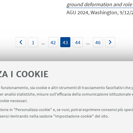
ground deformation and role o
AGU 2024, Washington, 9/12/2
1
...
42
43
44
...
46
ZA I COOKIE
uo funzionamento, sia cookie e altri strumenti di tracciamento facoltativi che 
er analisi statistiche, misure sull'efficacia della comunicazione istituzionale
point
Prenotazione Sale
Carta dei Servizi
ookie necessari.
ione in "Personalizza cookie" e, se vuoi, potrai esprimere consensi più specif
onsensi rientrando nella sezione "Impostazione cookie" del sito.
SEGUI UNIBO SU: