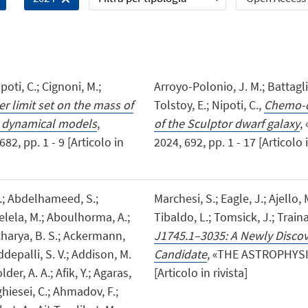
poti, C.; Cignoni, M.;
Arroyo-Polonio, J. M.; Battagli
r limit set on the mass of
Tolstoy, E.; Nipoti, C.,
Chemo-d
ng dynamical models
,
of the Sculptor dwarf galaxy
,
 pp. 1 - 9 [Articolo in
2024, 692, pp. 1 - 17 [Articolo i
B.; Abdelhameed, S.;
Marchesi, S.; Eagle, J.; Ajello,
boelela, M.; Aboulhorma, A.;
Tibaldo, L.; Tomsick, J.; Traina,
Acharya, B. S.; Ackermann,
J1745.1–3035: A Newly Discov
depalli, S. V.; Addison, M.
Candidate
, «THE ASTROPHYSIC
der, A. A.; Afik, Y.; Agaras,
[Articolo in rivista]
hiesei, C.; Ahmadov, F.;