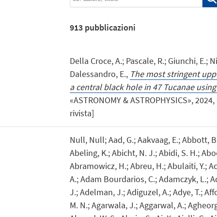
913
pubblicazioni
Della Croce, A.; Pascale, R.; Giunchi, E.; Ni
Dalessandro, E.,
The most stringent uppe
a central black hole in 47 Tucanae usi
«ASTRONOMY & ASTROPHYSICS», 2024, 682,
rivista]
Null, Null; Aad, G.; Aakvaag, E.; Abbott, 
Abeling, K.; Abicht, N. J.; Abidi, S. H.; A
Abramowicz, H.; Abreu, H.; Abulaiti, Y.; 
A.; Adam Bourdarios, C.; Adamczyk, L.; Ad
J.; Adelman, J.; Adiguzel, A.; Adye, T.; Affol
M. N.; Agarwala, J.; Aggarwal, A.; Agheorg