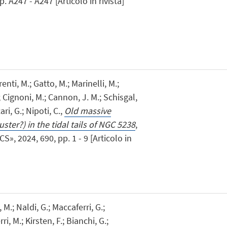
A247 - A247 [Articolo in rivista]
renti, M.; Gatto, M.; Marinelli, M.;
.; Cignoni, M.; Cannon, J. M.; Schisgal,
ari, G.; Nipoti, C.,
Old massive
uster?) in the tidal tails of NGC 5238
,
2024, 690, pp. 1 - 9 [Articolo in
a, M.; Naldi, G.; Maccaferri, G.;
ri, M.; Kirsten, F.; Bianchi, G.;