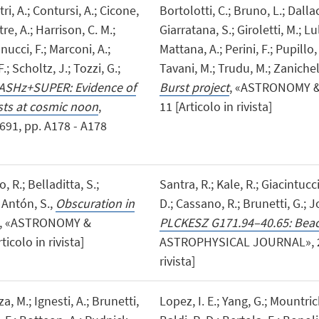
ri, A.; Contursi, A.; Cicone,
Bortolotti, C.; Bruno, L.; Dalla
re, A.; Harrison, C. M.;
Giarratana, S.; Giroletti, M.; Lul
nucci, F.; Marconi, A.;
Mattana, A.; Perini, F.; Pupillo,
F.; Scholtz, J.; Tozzi, G.;
Tavani, M.; Trudu, M.; Zanichell
ASHz+SUPER: Evidence of
Burst project
, «ASTRONOMY & 
sts at cosmic noon
,
11 [Articolo in rivista]
1, pp. A178 - A178
o, R.; Belladitta, S.;
Santra, R.; Kale, R.; Giacintucci
 Antón, S.,
Obscuration in
D.; Cassano, R.; Brunetti, G.; J
, «ASTRONOMY &
PLCKESZ G171.94–40.65: Beaco
icolo in rivista]
ASTROPHYSICAL JOURNAL», 2024
rivista]
a, M.; Ignesti, A.; Brunetti,
Lopez, I. E.; Yang, G.; Mountric