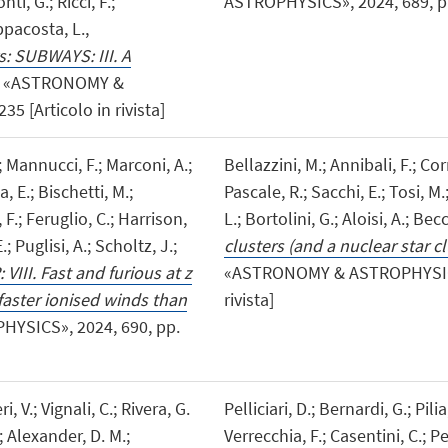
ti, G.; Ricci, F.;
ASTROPHYSICS», 2024, 689, pp. 
appacosta, L.,
: SUBWAYS: III. A
, «ASTRONOMY &
5 [Articolo in rivista]
.; Mannucci, F.; Marconi, A.;
Bellazzini, M.; Annibali, F.; Cor
, E.; Bischetti, M.;
Pascale, R.; Sacchi, E.; Tosi, M
, F.; Feruglio, C.; Harrison,
L.; Bortolini, G.; Aloisi, A.; Becc
.; Puglisi, A.; Scholtz, J.;
clusters (and a nuclear star cl
VIII. Fast and furious at z
«ASTRONOMY & ASTROPHYSICS», 
faster ionised winds than
rivista]
YSICS», 2024, 690, pp.
i, V.; Vignali, C.; Rivera, G.
Pelliciari, D.; Bernardi, G.; Pili
; Alexander, D. M.;
Verrecchia, F.; Casentini, C.; Per