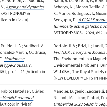
o, F.; Botteon, A.; Rudnick,
Baldi, R. D.; Bertola, E.; Bonoli
 V.,
Ageing and dynamics
Acharya, N.; Alonso Tetilla, A. 
, «ASTRONOMY &
X.; Munoz Rodriguez, I.; Musiime
icolo in rivista]
Sengupta, D.,
A CIGALE module
luminosity active galactic nuc
ASTROPHYSICS», 2024, 692, pp. 
ulido, J. A.; Audibert, A.;
Bortolotti, V.; Brizi, L.; Landi, 
 Gonzalez-Martin, O.; Brusa,
FFC NMR Theory and Models f
F.,
Multiphase
The Environment in a Magnet:
cal type-2 quasars
,
Environmental Problems, Burl
 pp. 1 - 23 [Articolo in
W1J 0BA., The Royal Society o
(NEW DEVELOPMENTS IN NMR) [
abio; Mattelaer, Olivier;
Mandler, Eugenio; Zaccarelli, 
e MadNIS reloaded
,
Nespoli, Massimo; Pintori, Fra
rticolo in rivista]
Umbertide 2023 Seismic Sequen