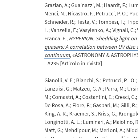
Grazian, A.; Guainazzi, M.; Haardt, F.; Lumi
Menci, N.; Nicastro, F.; Petrucci, P. O.; Pucc
Schneider, R.; Testa, V.; Tombesi, F.; Tripod
L.; Vanzella, E.; Vasylenko, A.; Vignali, C.; 
Franca, F.,
HYPERION. Shedding light on 
quasars: A correlation between UV disc 
continuum
, «ASTRONOMY & ASTROPHYSIC
- A235 [Articolo in rivista]
Gianolli, V. E.; Bianchi, S.; Petrucci, P. -O.
Lanzuisi, G.; Matzeu, G. A.; Parra, M.; Ursin
M.; Comastri, A.; Costantini, E.; Cresci, G.
De Rosa, A.; Fiore, F.; Gaspari, M.; Gilli, R.
King, A. R.; Kraemer, S.; Kriss, G.; Krongold
Longinotti, A. L.; Luminari, A.; Maiolino, R
Matt, G.; Mehdipour, M.; Merloni, A.; Middei