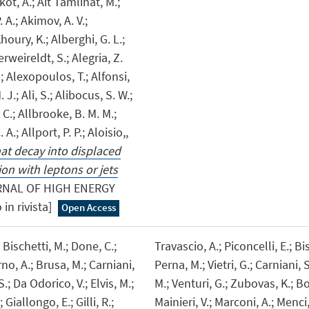
ikot, A.; Ait Tamlihat, M.;
 A.; Akimov, A. V.;
houry, K.; Alberghi, G. L.;
erweireldt, S.; Alegria, Z.
.; Alexopoulos, T.; Alfonsi,
. J.; Ali, S.; Alibocus, S. W.;
, C.; Allbrooke, B. M. M.;
 A.; Allport, P. P.; Aloisio,,
hat decay into displaced
ion with leptons or jets
RNAL OF HIGH ENERGY
 in rivista]
Open Access
 Bischetti, M.; Done, C.;
Travascio, A.; Piconcelli, E.; Bis
rno, A.; Brusa, M.; Carniani,
Perna, M.; Vietri, G.; Carniani, 
 S.; Da Odorico, V.; Elvis, M.;
M.; Venturi, G.; Zubovas, K.; B
 Giallongo, E.; Gilli, R.;
Mainieri, V.; Marconi, A.; Menci