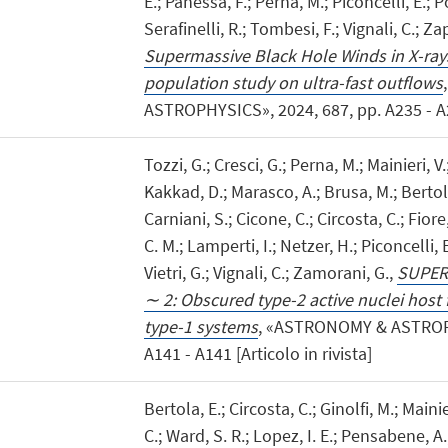
E.; Panessa, F.; Perna, M.; Piconcelli, E.; Pon
Serafinelli, R.; Tombesi, F.; Vignali, C.; Z
Supermassive Black Hole Winds in X-rays
population study on ultra-fast outflows
ASTROPHYSICS», 2024, 687, pp. A235 - A23
Tozzi, G.; Cresci, G.; Perna, M.; Mainieri, V
Kakkad, D.; Marasco, A.; Brusa, M.; Bertola
Carniani, S.; Cicone, C.; Circosta, C.; Fiore
C. M.; Lamperti, I.; Netzer, H.; Piconcelli, E
Vietri, G.; Vignali, C.; Zamorani, G.,
SUPER: 
∼ 2: Obscured type-2 active nuclei host 
type-1 systems
, «ASTRONOMY & ASTROPH
A141 - A141 [Articolo in rivista]
Bertola, E.; Circosta, C.; Ginolfi, M.; Mainier
C.; Ward, S. R.; Lopez, I. E.; Pensabene, A.