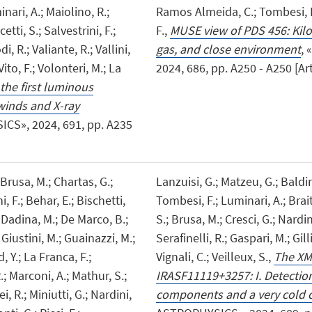
nari, A.; Maiolino, R.;
Ramos Almeida, C.; Tombesi, F.;
etti, S.; Salvestrini, F.;
F.,
MUSE view of PDS 456: Kilo
i, R.; Valiante, R.; Vallini,
gas, and close environment
,
Vito, F.; Volonteri, M.; La
2024, 686, pp. A250 - A250 [Arti
the first luminous
winds and X-ray
S», 2024, 691, pp. A235
; Brusa, M.; Chartas, G.;
Lanzuisi, G.; Matzeu, G.; Baldini
i, F.; Behar, E.; Bischetti,
Tombesi, F.; Luminari, A.; Brait
; Dadina, M.; De Marco, B.;
S.; Brusa, M.; Cresci, G.; Nardin
; Giustini, M.; Guainazzi, M.;
Serafinelli, R.; Gaspari, M.; Gil
, Y.; La Franca, F.;
Vignali, C.; Veilleux, S.,
The XM
.; Marconi, A.; Mathur, S.;
IRASF11119+3257: I. Detection
, R.; Miniutti, G.; Nardini,
components and a very cold 