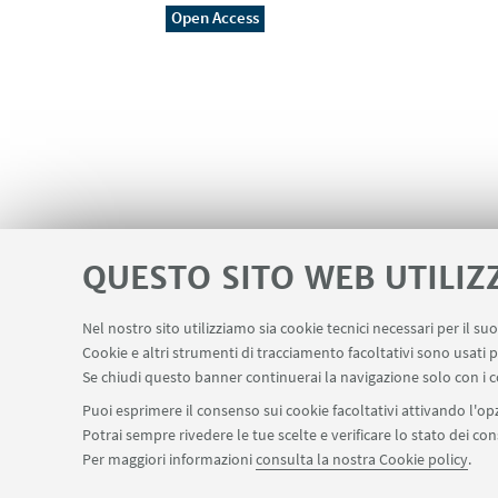
Open Access
QUESTO SITO WEB UTILIZ
Nel nostro sito utilizziamo sia cookie tecnici necessari per il s
Cookie e altri strumenti di tracciamento facoltativi sono usati p
Apps
Area Riservata
Schermi Info
LINK UTILI
Se chiudi questo banner continuerai la navigazione solo con i c
Puoi esprimere il consenso sui cookie facoltativi attivando l'opz
Potrai sempre rivedere le tue scelte e verificare lo stato dei c
SEGUI IL DIPARTIMENTO SU:
Per maggiori informazioni
consulta la nostra Cookie policy
.