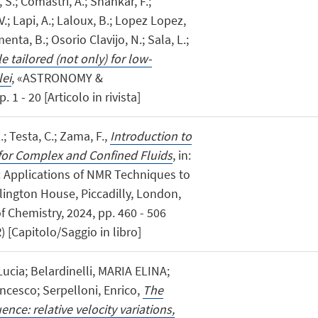
, S.; Comastri, A.; Shankar, F.;
V.; Lapi, A.; Laloux, B.; Lopez Lopez,
nta, B.; Osorio Clavijo, N.; Sala, L.;
 tailored (not only) for low-
lei
, «ASTRONOMY &
1 - 20 [Articolo in rivista]
G.; Testa, C.; Zama, F.,
Introduction to
or Complex and Confined Fluids
, in:
 Applications of NMR Techniques to
ington House, Piccadilly, London,
f Chemistry, 2024, pp. 460 - 506
Capitolo/Saggio in libro]
Lucia; Belardinelli, MARIA ELINA;
ncesco; Serpelloni, Enrico,
The
ce: relative velocity variations,