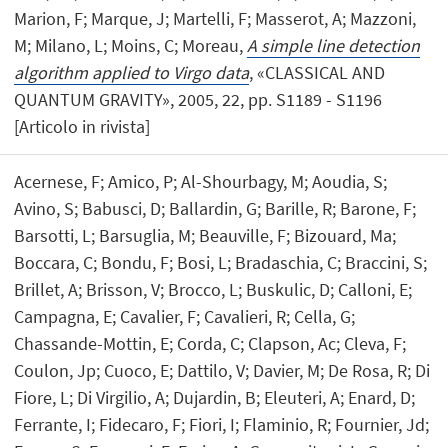
Marion, F; Marque, J; Martelli, F; Masserot, A; Mazzoni,
M; Milano, L; Moins, C; Moreau,
A simple line detection
algorithm applied to Virgo data
, «CLASSICAL AND
QUANTUM GRAVITY», 2005, 22, pp. S1189 - S1196
[Articolo in rivista]
Acernese, F; Amico, P; Al-Shourbagy, M; Aoudia, S;
Avino, S; Babusci, D; Ballardin, G; Barille, R; Barone, F;
Barsotti, L; Barsuglia, M; Beauville, F; Bizouard, Ma;
Boccara, C; Bondu, F; Bosi, L; Bradaschia, C; Braccini, S;
Brillet, A; Brisson, V; Brocco, L; Buskulic, D; Calloni, E;
Campagna, E; Cavalier, F; Cavalieri, R; Cella, G;
Chassande-Mottin, E; Corda, C; Clapson, Ac; Cleva, F;
Coulon, Jp; Cuoco, E; Dattilo, V; Davier, M; De Rosa, R; Di
Fiore, L; Di Virgilio, A; Dujardin, B; Eleuteri, A; Enard, D;
Ferrante, I; Fidecaro, F; Fiori, I; Flaminio, R; Fournier, Jd;