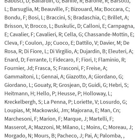
Babusci, D; Ballardin, G; Barillé, R; Barone, R; Barsotti,
L; Barsuglia, M; Beauville, F; Bizouard, Ma; Boccara, C;
Bondu, F; Bosi, L; Braccini, S; Bradaschia, C; Brillet, A;
Brisson, V; Brocco, L; Buskulic, D; Calloni, E; Carnpagna,
E; Cavalier, F; Cavalieri, R; Cella, G; Chassande-Mottin, E;
Cleva, F; Coulon, Jp; Cuoco, E; Dattilo, V; Davier, M; De
Rosa, R; Di Fiore, L; Di Virgilio, A; Dujardin, B; Eleuteri, A;
Enard, D; Ferrante, I; Fidecaro, F; Fiori, I; Flaminio, R;
Fournier, Jd; Frasca, S; Frasconi, F; Freise, A;
Gammaitoni, L; Gennai, A; Giazotto, A; Giordano, G;
Giordano, L; Gouaty, R; Grosjean, D; Guidi, G; Hebri, S;
Heitmann, H; Hello, P; Heusse, P; Holloway, L;
Kreckelbergh, S; La Penna, P; Loriette, V; Losurdo, G;
Loupias, M; Mackowski, Jm; Majorana, E; Man, Cn;
Marchesoni, F; Marion, F; Marque, J; Martelli, F;
Masserot, A; Mazzoni, M; Milano, L; Moins, C; Moreau, J;
Morgado, N; Mours, B; Pacheco, J; Pai, A; Palomba, ,