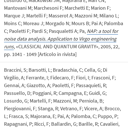
Losurdo G; Mackowski JM; Majorana E; Man CN;
Mantovani M; Marchesoni F; Marchetti E; Marion F;
Marque J; Martelli F; Masserot A; Mazzoni M; Milano L;
Moins C; Moreau J; Morgado N; Mours B; Pai A; Palomba
C; Paoletti F; Pardi S; Pasqualetti A; Pa,
NAP: a tool for
noise data analysis. Application to Virgo engineering
runs
, «CLASSICAL AND QUANTUM GRAVITY», 2005, 22,
pp. 1041 - 1049 [Articolo in rivista]
Braccini, S; Barsotti, L; Bradaschia, C; Cella, G; Di
Virgilio, A; Ferrante, I; Fidecaro, F; Fiori, I; Frasconi, F;
Gennai, A; Giazotto, A; Paoletti, F; Passaquieti, R;
Passuello, D; Poggiani, R; Campagna, E; Guidi, G;
Losurdo, G; Martelli, F; Mazzoni, M; Perniola, B;
Piergiovanni, F; Stanga, R; Vetrano, F; Vicere, A; Brocco,
L; Frasca, S; Majorana, E; Pai, A; Palomba, C; Puppo, P;
Rapagnani, P; Ricci, F; Ballardin, G; Barille, R; Cavalieri,