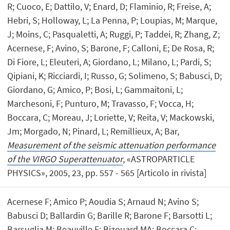
R; Cuoco, E; Dattilo, V; Enard, D; Flaminio, R; Freise, A;
Hebri, S; Holloway, L; La Penna, P; Loupias, M; Marque,
J; Moins, C; Pasqualetti, A; Ruggi, P; Taddei, R; Zhang, Z;
Acernese, F; Avino, S; Barone, F; Calloni, E; De Rosa, R;
Di Fiore, L; Eleuteri, A; Giordano, L; Milano, L; Pardi, S;
Qipiani, K; Ricciardi, I; Russo, G; Solimeno, S; Babusci, D;
Giordano, G; Amico, P; Bosi, L; Gammaitoni, L;
Marchesoni, F; Punturo, M; Travasso, F; Vocca, H;
Boccara, C; Moreau, J; Loriette, V; Reita, V; Mackowski,
Jm; Morgado, N; Pinard, L; Remillieux, A; Bar,
Measurement of the seismic attenuation performance
of the VIRGO Superattenuator
, «ASTROPARTICLE
PHYSICS», 2005, 23, pp. 557 - 565 [Articolo in rivista]
Acernese F; Amico P; Aoudia S; Arnaud N; Avino S;
Babusci D; Ballardin G; Barille R; Barone F; Barsotti L;
Barsuglia M; Beauville F; Bizouard MA; Boccara C;