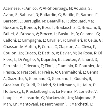
Acernese, F; Amico, P; Al-Shourbagy, M; Aoudia, S;
Avino, S; Babusci, D; Ballardin, G; Barille, R; Barone, F;
Barsotti, L; Barsuglia, M; Beauville, F; Bizouard, Ma;
Boccara, C; Bondu, F; Bosi, L; Bradaschia, C; Braccini, S;
Brillet, A; Brisson, V; Brocco, L; Buskulic, D; Calamai, G;
Calloni, E; Campagna, E; Cavalier, F; Cavalieri, R; Cella, G;
Chassande-Mottin, E; Corda, C; Clapson, Ac; Cleva, F;
Coulon, Jp; Cuoco, E; Dattilo, V; Davier, M; De Rosa, R; Di
Fiore, L; Di Virgilio, A; Dujardin, B; Eleuteri, A; Enard, D;
Ferrante, I; Fidecaro, F; Fiori, I; Flaminio, R; Fournier, Jd;
Frasca, S; Frasconi, F; Freise, A; Gammaitoni, L; Gennai,
A; Giazotto, A; Giordano, G; Giordano, L; Gouaty, R;
Grosjean, D; Guidi, G; Hebri, S; Heitmann, H; Hello, P;
Holloway, L; Kreckelbergh, S; La Penna, P; Loriette, V;
Loupias, M; Losurdo, G; Mackowski, Jm; Majorana, E;
Man, Cn; Mantovani, M; Marchesoni, F; Marchetti, E;