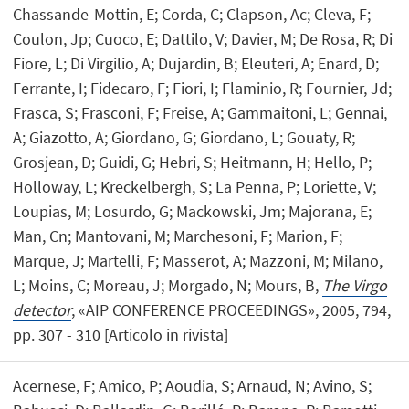
Chassande-Mottin, E; Corda, C; Clapson, Ac; Cleva, F;
Coulon, Jp; Cuoco, E; Dattilo, V; Davier, M; De Rosa, R; Di
Fiore, L; Di Virgilio, A; Dujardin, B; Eleuteri, A; Enard, D;
Ferrante, I; Fidecaro, F; Fiori, I; Flaminio, R; Fournier, Jd;
Frasca, S; Frasconi, F; Freise, A; Gammaitoni, L; Gennai,
A; Giazotto, A; Giordano, G; Giordano, L; Gouaty, R;
Grosjean, D; Guidi, G; Hebri, S; Heitmann, H; Hello, P;
Holloway, L; Kreckelbergh, S; La Penna, P; Loriette, V;
Loupias, M; Losurdo, G; Mackowski, Jm; Majorana, E;
Man, Cn; Mantovani, M; Marchesoni, F; Marion, F;
Marque, J; Martelli, F; Masserot, A; Mazzoni, M; Milano,
L; Moins, C; Moreau, J; Morgado, N; Mours, B,
The Virgo
detector
, «AIP CONFERENCE PROCEEDINGS», 2005, 794,
pp. 307 - 310 [Articolo in rivista]
Acernese, F; Amico, P; Aoudia, S; Arnaud, N; Avino, S;