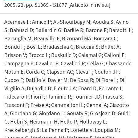
2005, 22, pp. S1069 - S1077 [Articolo in rivista]
Acernese F; Amico P; Al-Shourbagy M; Aoudia S; Avino
S; Babusci D; Ballardin G; Barille R; Barone F; Barsotti L;
Barsuglia M; Beauville F; Bizouard MA; Boccara C;
Bondu F; Bosi L; Bradaschia C; Braccini S; Brillet A;
Brisson V; Brocco L; Buskulic D; Calamai G; Calloni E;
Campagna E; Cavalier F; Cavalieri R; Cella G; Chassande-
Mottin E; Corda C; Clapson AC; Cleva F; Coulon JP;
Cuoco E; Dattilo V; Davier M; De Rosa R; Di Fiore L; Di
Virgilio A; Dujardin B; Eleuteri A; Enard D; Ferrante I;
Fidecaro F; Fiori I; Flaminio R; Fournier JD; Frasca S;
Frasconi F; Freise A; Gammaitoni L; Gennai A; Giazotto
A; Giordano G; Giordano L; Gouaty R; Grosjean D; Guidi
G; Hebri S; Heitmann H; Hello P; Holloway L;
Kreckelbergh S; La Penna P; Loriette V; Loupias M;