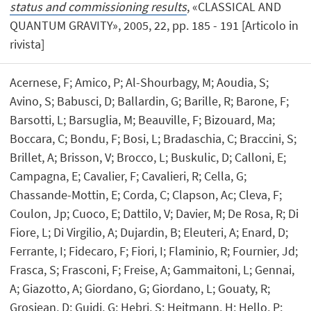
status and commissioning results
, «CLASSICAL AND
QUANTUM GRAVITY», 2005, 22, pp. 185 - 191 [Articolo in
rivista]
Acernese, F; Amico, P; Al-Shourbagy, M; Aoudia, S;
Avino, S; Babusci, D; Ballardin, G; Barille, R; Barone, F;
Barsotti, L; Barsuglia, M; Beauville, F; Bizouard, Ma;
Boccara, C; Bondu, F; Bosi, L; Bradaschia, C; Braccini, S;
Brillet, A; Brisson, V; Brocco, L; Buskulic, D; Calloni, E;
Campagna, E; Cavalier, F; Cavalieri, R; Cella, G;
Chassande-Mottin, E; Corda, C; Clapson, Ac; Cleva, F;
Coulon, Jp; Cuoco, E; Dattilo, V; Davier, M; De Rosa, R; Di
Fiore, L; Di Virgilio, A; Dujardin, B; Eleuteri, A; Enard, D;
Ferrante, I; Fidecaro, F; Fiori, I; Flaminio, R; Fournier, Jd;
Frasca, S; Frasconi, F; Freise, A; Gammaitoni, L; Gennai,
A; Giazotto, A; Giordano, G; Giordano, L; Gouaty, R;
Grosjean, D; Guidi, G; Hebri, S; Heitmann, H; Hello, P;