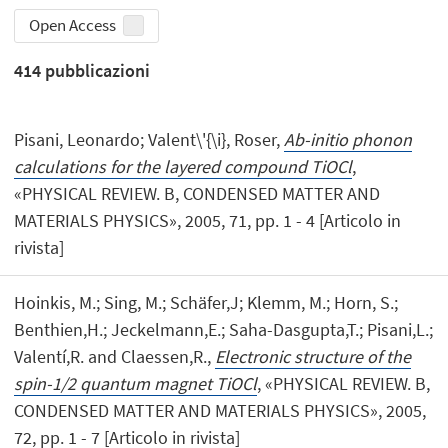
Open Access
414
pubblicazioni
Pisani, Leonardo; Valent\'{\i}, Roser,
Ab-initio phonon
calculations for the layered compound TiOCl
,
«PHYSICAL REVIEW. B, CONDENSED MATTER AND
MATERIALS PHYSICS», 2005, 71, pp. 1 - 4 [Articolo in
rivista]
Hoinkis, M.; Sing, M.; Schäfer,J; Klemm, M.; Horn, S.;
Benthien,H.; Jeckelmann,E.; Saha-Dasgupta,T.; Pisani,L.;
Valentí,R. and Claessen,R.,
Electronic structure of the
spin-1/2 quantum magnet TiOCl
, «PHYSICAL REVIEW. B,
CONDENSED MATTER AND MATERIALS PHYSICS», 2005,
72, pp. 1 - 7 [Articolo in rivista]