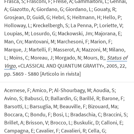
Frasca, S; Frasconi, F; Freise, A; Gammaitoni, L; Gennai,
A; Giazotto, A; Giordano, G; Giordano, L; Gouaty, R;
Grosjean, D; Guidi, G; Hebri, S; Heitmann, H; Hello, P;
Holloway, L; Kreckelbergh, S; La Penna, P; Loriette, V;
Loupias, M; Losurdo, G; Mackowski, Jm; Majorana, E;
Man, Cn; Mantovani, M; Marchesoni, F; Marion, F;
Marque, J; Martelli, F; Masserot, A; Mazzoni, M; Milano,
L; Moins, C; Moreau, J; Morgado, N; Mours, B;,
Status of
Virgo
, «CLASSICAL AND QUANTUM GRAVITY», 2005, 22,
pp. S869 - S880 [Articolo in rivista]
Acernese, F; Amico, P; Al-Shourbagy, M; Aoudia, S;
Avino, S; Babusci, D; Ballardin, G; Barillé, R; Barone, F;
Barsotti, L; Barsuglia, M; Beauville, F; Bizouard, Ma;
Boccara, C; Bondu, F; Bosi, L; Bradaschia, C; Braccini, S;
Brillet, A; Brisson, V; Brocco, L; Buskulic, D; Calloni, E;
Campagna, E; Cavalier, F; Cavalieri, R; Cella, G;