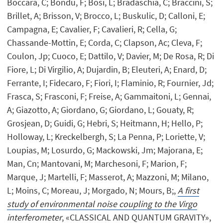
Boccara, C; Bondu, F; Bosi, L; Bradaschia, C; Braccini, S;
Brillet, A; Brisson, V; Brocco, L; Buskulic, D; Calloni, E;
Campagna, E; Cavalier, F; Cavalieri, R; Cella, G;
Chassande-Mottin, E; Corda, C; Clapson, Ac; Cleva, F;
Coulon, Jp; Cuoco, E; Dattilo, V; Davier, M; De Rosa, R; Di
Fiore, L; Di Virgilio, A; Dujardin, B; Eleuteri, A; Enard, D;
Ferrante, I; Fidecaro, F; Fiori, I; Flaminio, R; Fournier, Jd;
Frasca, S; Frasconi, F; Freise, A; Gammaitoni, L; Gennai,
A; Giazotto, A; Giordano, G; Giordano, L; Gouaty, R;
Grosjean, D; Guidi, G; Hebri, S; Heitmann, H; Hello, P;
Holloway, L; Kreckelbergh, S; La Penna, P; Loriette, V;
Loupias, M; Losurdo, G; Mackowski, Jm; Majorana, E;
Man, Cn; Mantovani, M; Marchesoni, F; Marion, F;
Marque, J; Martelli, F; Masserot, A; Mazzoni, M; Milano,
L; Moins, C; Moreau, J; Morgado, N; Mours, B;,
A first
study of environmental noise coupling to the Virgo
interferometer
, «CLASSICAL AND QUANTUM GRAVITY»,