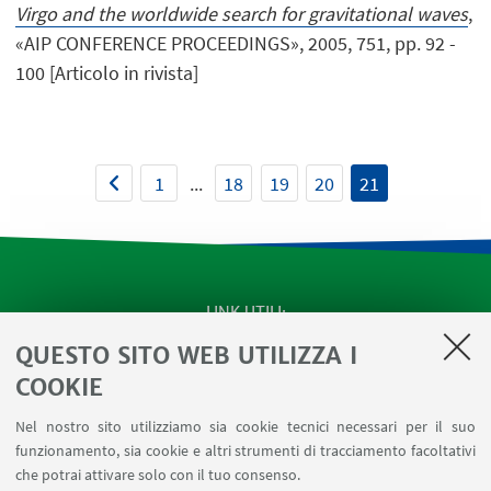
Virgo and the worldwide search for gravitational waves
,
«AIP CONFERENCE PROCEEDINGS», 2005, 751, pp. 92 -
100 [Articolo in rivista]
1
...
18
19
20
21
LINK UTILI
QUESTO SITO WEB UTILIZZA I
Apps
Area Riservata
COOKIE
Schermi Infopoint
Nel nostro sito utilizziamo sia cookie tecnici necessari per il suo
Prenotazione Sale
funzionamento, sia cookie e altri strumenti di tracciamento facoltativi
Carta dei Servizi
che potrai attivare solo con il tuo consenso.