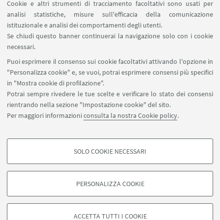
Cookie e altri strumenti di tracciamento facoltativi sono usati per
analisi statistiche, misure sull'efficacia della comunicazione
SEGUI IL DIPARTIMENTO SU:
istituzionale e analisi dei comportamenti degli utenti.
Se chiudi questo banner continuerai la navigazione solo con i cookie
necessari.
SEGUI UNIBO SU:
Puoi esprimere il consenso sui cookie facoltativi attivando l'opzione in
"Personalizza cookie" e, se vuoi, potrai esprimere consensi più specifici
in "Mostra cookie di profilazione".
Potrai sempre rivedere le tue scelte e verificare lo stato dei consensi
rientrando nella sezione "Impostazione cookie" del sito.
APP:
Per maggiori informazioni
consulta la nostra Cookie policy
.
SOLO COOKIE NECESSARI
COOKIE DI PROFILAZIONE - FACOLTATIVI
©Copyright 2026 - ALMA MATER STUDIORUM - Università di
Si tratta di cookie utilizzati per analizzare le caratteristiche della navigazione
Bologna - Via Zamboni, 33 - 40126 Bologna - PI: 01131710376 - CF:
PERSONALIZZA COOKIE
degli utenti, creare profili in base al loro comportamento sul sito, per analisi
80007010376
di marketing.
Privacy
Note legali
Informazioni sul sito e accessibilità
Mostra cookie di profilazione
Impostazioni Cookie
ACCETTA TUTTI I COOKIE