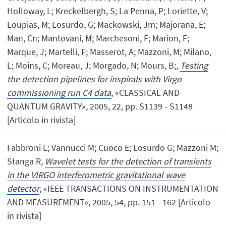
Holloway, L; Kreckelbergh, S; La Penna, P; Loriette, V;
Loupias, M; Losurdo, G; Mackowski, Jm; Majorana, E;
Man, Cn; Mantovani, M; Marchesoni, F; Marion, F;
Marque, J; Martelli, F; Masserot, A; Mazzoni, M; Milano,
L; Moins, C; Moreau, J; Morgado, N; Mours, B;,
Testing
the detection pipelines for inspirals with Virgo
commissioning run C4 data
, «CLASSICAL AND
QUANTUM GRAVITY», 2005, 22, pp. S1139 - S1148
[Articolo in rivista]
Fabbroni L; Vannucci M; Cuoco E; Losurdo G; Mazzoni M;
Stanga R,
Wavelet tests for the detection of transients
in the VIRGO interferometric gravitational wave
detector
, «IEEE TRANSACTIONS ON INSTRUMENTATION
AND MEASUREMENT», 2005, 54, pp. 151 - 162 [Articolo
in rivista]