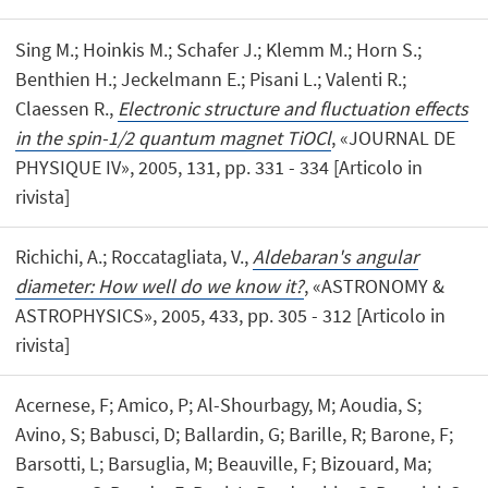
Sing M.; Hoinkis M.; Schafer J.; Klemm M.; Horn S.;
Benthien H.; Jeckelmann E.; Pisani L.; Valenti R.;
Claessen R.,
Electronic structure and fluctuation effects
in the spin-1/2 quantum magnet TiOCl
, «JOURNAL DE
PHYSIQUE IV», 2005, 131, pp. 331 - 334 [Articolo in
rivista]
Richichi, A.; Roccatagliata, V.,
Aldebaran's angular
diameter: How well do we know it?
, «ASTRONOMY &
ASTROPHYSICS», 2005, 433, pp. 305 - 312 [Articolo in
rivista]
Acernese, F; Amico, P; Al-Shourbagy, M; Aoudia, S;
Avino, S; Babusci, D; Ballardin, G; Barille, R; Barone, F;
Barsotti, L; Barsuglia, M; Beauville, F; Bizouard, Ma;