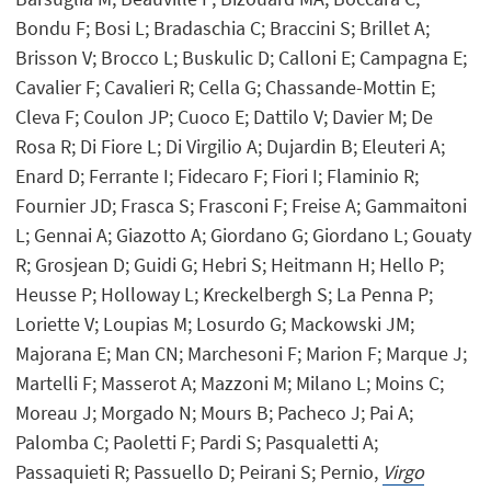
Bondu F; Bosi L; Bradaschia C; Braccini S; Brillet A;
Brisson V; Brocco L; Buskulic D; Calloni E; Campagna E;
Cavalier F; Cavalieri R; Cella G; Chassande-Mottin E;
Cleva F; Coulon JP; Cuoco E; Dattilo V; Davier M; De
Rosa R; Di Fiore L; Di Virgilio A; Dujardin B; Eleuteri A;
Enard D; Ferrante I; Fidecaro F; Fiori I; Flaminio R;
Fournier JD; Frasca S; Frasconi F; Freise A; Gammaitoni
L; Gennai A; Giazotto A; Giordano G; Giordano L; Gouaty
R; Grosjean D; Guidi G; Hebri S; Heitmann H; Hello P;
Heusse P; Holloway L; Kreckelbergh S; La Penna P;
Loriette V; Loupias M; Losurdo G; Mackowski JM;
Majorana E; Man CN; Marchesoni F; Marion F; Marque J;
Martelli F; Masserot A; Mazzoni M; Milano L; Moins C;
Moreau J; Morgado N; Mours B; Pacheco J; Pai A;
Palomba C; Paoletti F; Pardi S; Pasqualetti A;
Passaquieti R; Passuello D; Peirani S; Pernio,
Virgo